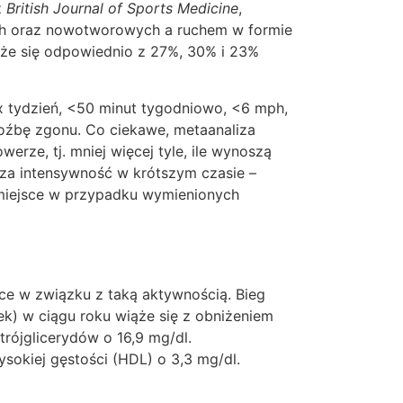
z
British Journal of Sports Medicine
,
ych oraz nowotworowych a ruchem w formie
ąże się odpowiednio z 27%, 30% i 23%
x tydzień, <50 minut tygodniowo, <6 mph,
źbę zgonu. Co ciekawe, metaanaliza
erze, tj. mniej więcej tyle, ile wynoszą
sza intensywność w krótszym czasie –
 miejsce w przypadku wymienionych
ce w związku z taką aktywnością. Bieg
) w ciągu roku wiąże się z obniżeniem
rójglicerydów o 16,9 mg/dl.
sokiej gęstości (HDL) o 3,3 mg/dl.