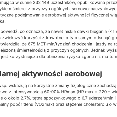
jmująca w sumie 232 149 uczestników, opublikowana prze
yzykiem śmierci z przyczyn ogólnych, sercowo-naczyniow
matyczne podejmowanie aerobowej aktywności fizycznej wi
ka.
owiedź, co oznacza, że nawet niskie dawki biegania (<1 
 zwiększyć korzyści zdrowotne, a tym samym odsunąć gro
wierdziła, że 675 MET-min/tydzień chodzenia i jazdy na row
iejszoną śmiertelnością z przyczyn ogólnych. Jednak wyż
jest korzystniejsza dla obniżenia ryzyka zgonu niż ma to
ularnej aktywności aerobowej
sp. wskazują na korzystne zmiany fizjologiczne zachodzą
iowo z intensywnością 60-90% HRmax (HR max = 220 – wiek
e o około 2,7%, tętna spoczynkowego o 6,7 uderzeń/min i t
lny pobór tlenu (VO2max) oraz stężenie cholesterolu o wy