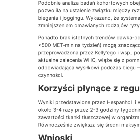
Podobnie analiza badań kohortowych obe
pozwoliła na ustalenie związku między r
biegania i joggingu. Wykazano, że syste
zmniejszeniem omawianych rodzajów ryzy
Ponadto brak istotnych trendów dawka-odp
<500 MET-min na tydzień) mogą znacząco
przeprowadzona przez Kelly’ego i wsp., pot
aktualne zalecenia WHO, wiąże się z pomn
odpowiadająca wysiłkowi podczas biegu – 
czynności.
Korzyści płynące z reg
Wyniki przedstawione przez Hespanhol i w
około 3-4 razy przez 2-3 godziny tygodn
zawartości tkanki tłuszczowej w organizmi
Równocześnie zwiększa się średni maksyma
Wnioski