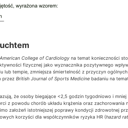
ruchtem
 American College of Cardiology
na temat konieczności sto
ktywności fizycznej jako wyznacznika pozytywnego wpływ
iu lub tempie, zmniejsza śmiertelność z przyczyn ogólnyc
m przez
British Journal of Sports Medicine
badaniu na temat
zują, że osoby biegające <2,5 godzin tygodniowo i mniej 
erci z powodu chorób układu krążenia oraz zachorowania 
mo założeń istotniejszej poprawy kondycji zdrowotnej p
kowych korzyści dla współczynników ryzyka HR (
hazard rat