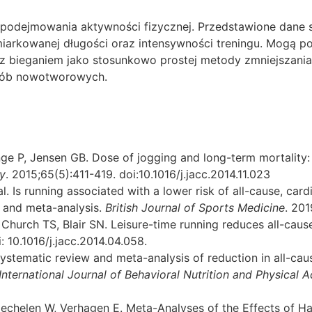
r podejmowania aktywności fizycznej. Przedstawione dane s
 umiarkowanej długości oraz intensywności treningu. Mog
 z bieganiem jako stosunkowo prostej metody zmniejszan
rób nowotworowych.
nge P, Jensen GB. Dose of jogging and long-term mortality
gy
. 2015;65(5):411-419. doi:10.1016/j.jacc.2014.11.023
al. Is running associated with a lower risk of all-cause, car
w and meta-analysis.
British Journal of Sports Medicine
. 201
, Church TS, Blair SN. Leisure-time running reduces all-caus
: 10.1016/j.jacc.2014.04.058.
. Systematic review and meta-analysis of reduction in all-ca
International Journal of Behavioral Nutrition and Physical Ac
echelen W, Verhagen E. Meta-Analyses of the Effects of Hab