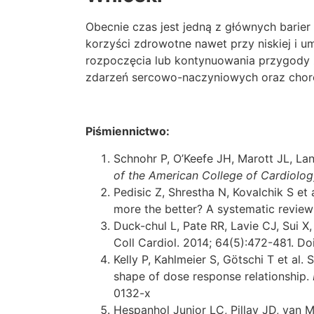
Obecnie czas jest jedną z głównych barie
korzyści zdrowotne nawet przy niskiej i
rozpoczęcia lub kontynuowania przygody
zdarzeń sercowo-naczyniowych oraz cho
Piśmiennictwo:
Schnohr P, O’Keefe JH, Marott JL, La
of the American College of Cardiolo
Pedisic Z, Shrestha N, Kovalchik S et 
more the better? A systematic revie
Duck-chul L, Pate RR, Lavie CJ, Sui X
Coll Cardiol. 2014; 64(5):472-481. Doi
Kelly P, Kahlmeier S, Götschi T et al
shape of dose response relationship.
0132-x
Hespanhol Junior LC, Pillay JD, van M