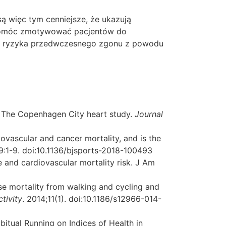
ą więc tym cenniejsze, że ukazują
ą pomóc zmotywować pacjentów do
ia ryzyka przedwczesnego zgonu z powodu
: The Copenhagen City heart study.
Journal
diovascular and cancer mortality, and is the
9:1-9. doi:10.1136/bjsports-2018-100493
e and cardiovascular mortality risk. J Am
use mortality from walking and cycling and
tivity
. 2014;11(1). doi:10.1186/s12966-014-
itual Running on Indices of Health in