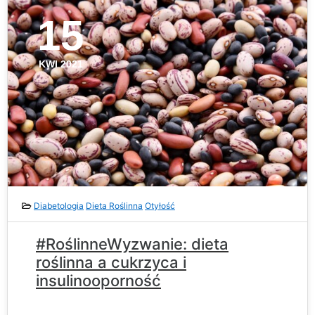
15
KWI 2021
Diabetologia
Dieta Roślinna
Otyłość
#RoślinneWyzwanie: dieta
roślinna a cukrzyca i
insulinooporność