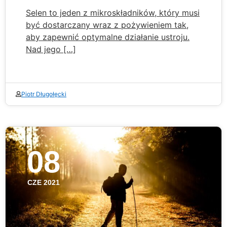
Selen to jeden z mikroskładników, który musi
być dostarczany wraz z pożywieniem tak,
aby zapewnić optymalne działanie ustroju.
Nad jego […]
Piotr Długołęcki
08
CZE 2021