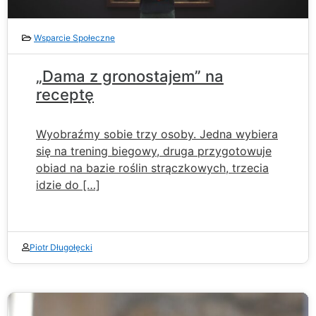
Wsparcie Społeczne
„Dama z gronostajem” na
receptę
Wyobraźmy sobie trzy osoby. Jedna wybiera
się na trening biegowy, druga przygotowuje
obiad na bazie roślin strączkowych, trzecia
idzie do […]
Piotr Długołęcki