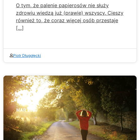
O tym, że palenie papierosów nie służy
zdrowiu wiedzą już (prawie) wszyscy. Cieszy
również to, że coraz więcej osób przestaje
[…]
Piotr Długołęcki
30
MAR 2020