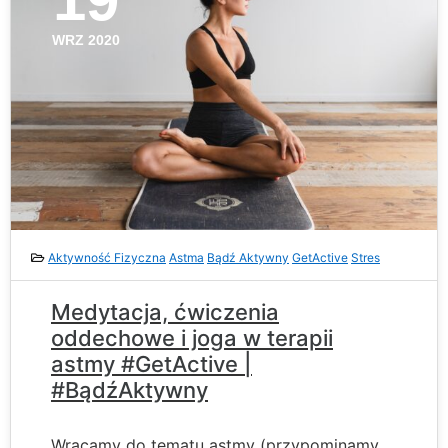
WRZ 2020
Aktywność Fizyczna
Astma
Bądź Aktywny
GetActive
Stres
Medytacja, ćwiczenia
oddechowe i joga w terapii
astmy #GetActive |
#BądźAktywny
Wracamy do tematu astmy (przypominamy