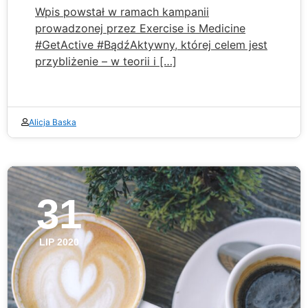
Wpis powstał w ramach kampanii
prowadzonej przez Exercise is Medicine
#GetActive #BądźAktywny, której celem jest
przybliżenie – w teorii i […]
Alicja Baska
31
LIP 2020