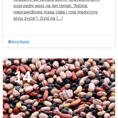
poprzedni wpis na ten temat: “Astma,
nieprawidłowa masa ciała i rola medycyny
stylu życia”). Dziś na […]
Alicja Baska
14
WRZ 2020