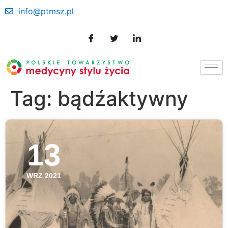
info@ptmsz.pl
Tag:
bądźaktywny
13
WRZ 2021