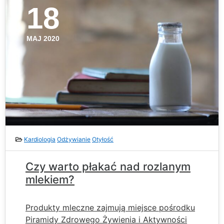
18
MAJ 2020
Kardiologia
Odżywianie
Otyłość
Czy warto płakać nad rozlanym
mlekiem?
Produkty mleczne zajmują miejsce pośrodku
Piramidy Zdrowego Żywienia i Aktywności