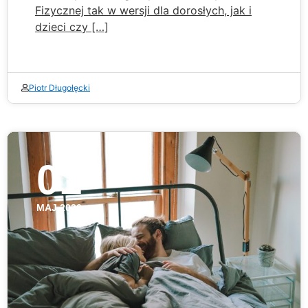
Fizycznej tak w wersji dla dorosłych, jak i
dzieci czy […]
Piotr Długołęcki
01
MAJ 2020