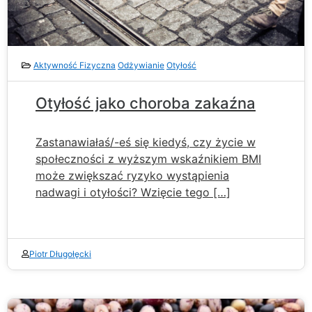
Aktywność Fizyczna
Odżywianie
Otyłość
Otyłość jako choroba zakaźna
Zastanawiałaś/-eś się kiedyś, czy życie w
społeczności z wyższym wskaźnikiem BMI
może zwiększać ryzyko wystąpienia
nadwagi i otyłości? Wzięcie tego […]
Piotr Długołęcki