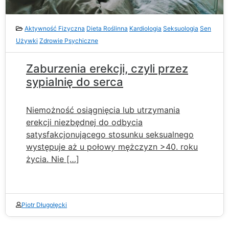
Aktywność Fizyczna
Dieta Roślinna
Kardiologia
Seksuologia
Sen
Używki
Zdrowie Psychiczne
Zaburzenia erekcji, czyli przez
sypialnię do serca
Niemożność osiągnięcia lub utrzymania
erekcji niezbędnej do odbycia
satysfakcjonującego stosunku seksualnego
występuje aż u połowy mężczyzn >40. roku
życia. Nie […]
Piotr Długołęcki