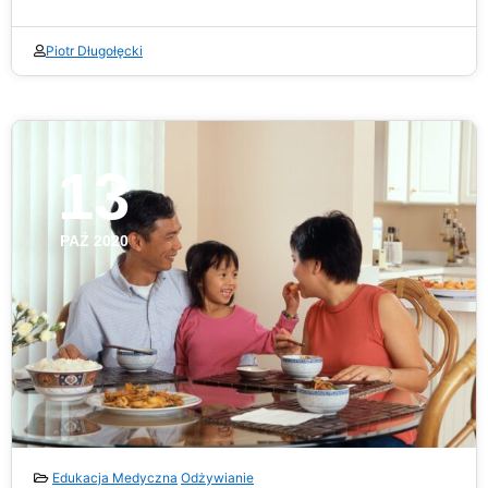
Piotr Długołęcki
13
PAŹ 2020
Edukacja Medyczna
Odżywianie