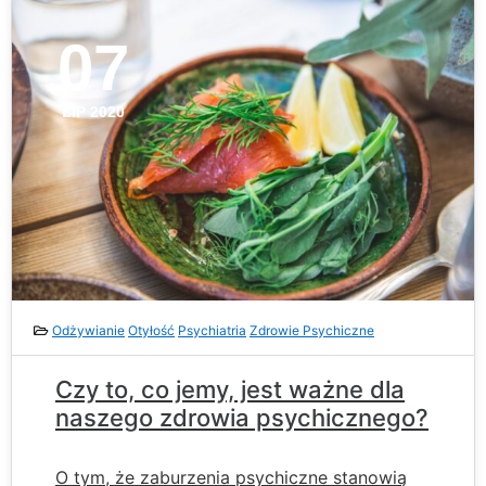
07
LIP 2020
Odżywianie
Otyłość
Psychiatria
Zdrowie Psychiczne
Czy to, co jemy, jest ważne dla
naszego zdrowia psychicznego?
O tym, że zaburzenia psychiczne stanowią