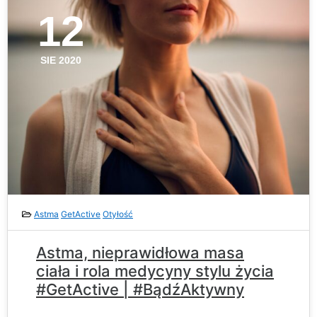
12
SIE 2020
Astma
GetActive
Otyłość
Astma, nieprawidłowa masa
ciała i rola medycyny stylu życia
#GetActive | #BądźAktywny