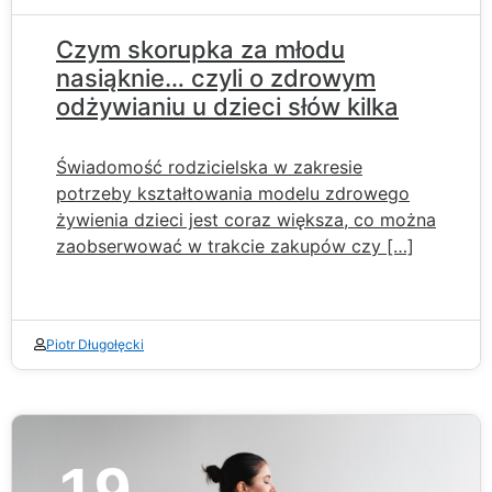
Czym skorupka za młodu
nasiąknie… czyli o zdrowym
odżywianiu u dzieci słów kilka
Świadomość rodzicielska w zakresie
potrzeby kształtowania modelu zdrowego
żywienia dzieci jest coraz większa, co można
zaobserwować w trakcie zakupów czy […]
Piotr Długołęcki
19