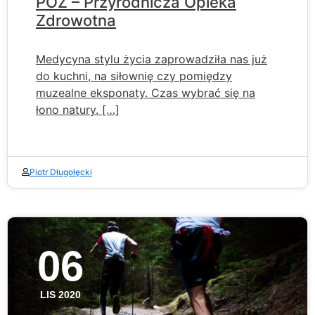
POZ – Przyrodnicza Opieka
Zdrowotna
Medycyna stylu życia zaprowadziła nas już
do kuchni, na siłownię czy pomiędzy
muzealne eksponaty. Czas wybrać się na
łono natury. […]
Piotr Długołęcki
06
LIS 2020