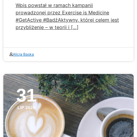
Wpis powstał w ramach kampanii
prowadzonej przez Exercise is Medicine
#GetActive #BądźAktywny, której celem jest
przybliżenie – w teorii i […]
Alicja Baska
31
LIP 2020