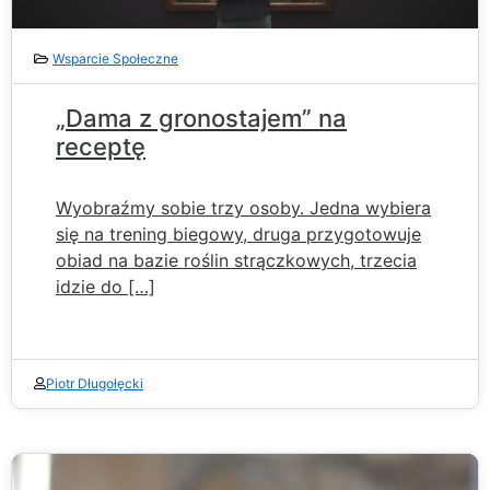
Wsparcie Społeczne
„Dama z gronostajem” na
receptę
Wyobraźmy sobie trzy osoby. Jedna wybiera
się na trening biegowy, druga przygotowuje
obiad na bazie roślin strączkowych, trzecia
idzie do […]
Piotr Długołęcki