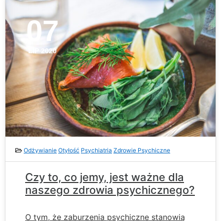
07
LIP 2020
Odżywianie
Otyłość
Psychiatria
Zdrowie Psychiczne
Czy to, co jemy, jest ważne dla
naszego zdrowia psychicznego?
O tym, że zaburzenia psychiczne stanowią