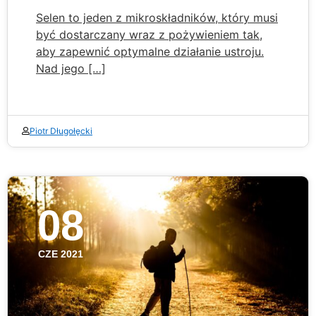
Selen to jeden z mikroskładników, który musi
być dostarczany wraz z pożywieniem tak,
aby zapewnić optymalne działanie ustroju.
Nad jego […]
Piotr Długołęcki
08
CZE 2021