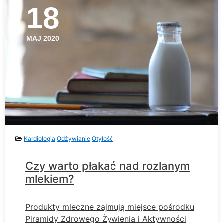
18
MAJ 2020
Kardiologia
Odżywianie
Otyłość
Czy warto płakać nad rozlanym
mlekiem?
Produkty mleczne zajmują miejsce pośrodku
Piramidy Zdrowego Żywienia i Aktywności