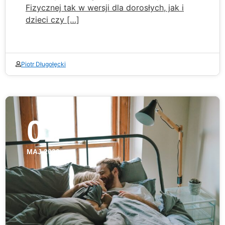
Fizycznej tak w wersji dla dorosłych, jak i
dzieci czy […]
Piotr Długołęcki
01
MAJ 2020