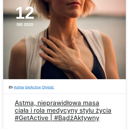
12
SIE 2020
Astma
GetActive
Otyłość
Astma, nieprawidłowa masa
ciała i rola medycyny stylu życia
#GetActive | #BądźAktywny