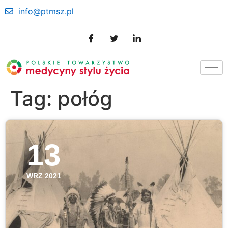
info@ptmsz.pl
Tag:
połóg
13
WRZ 2021