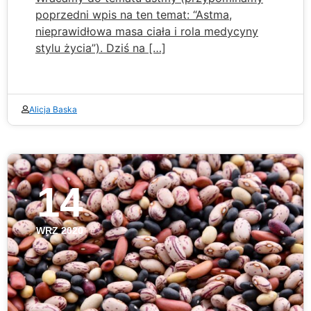
poprzedni wpis na ten temat: “Astma,
nieprawidłowa masa ciała i rola medycyny
stylu życia”). Dziś na […]
Alicja Baska
14
WRZ 2020