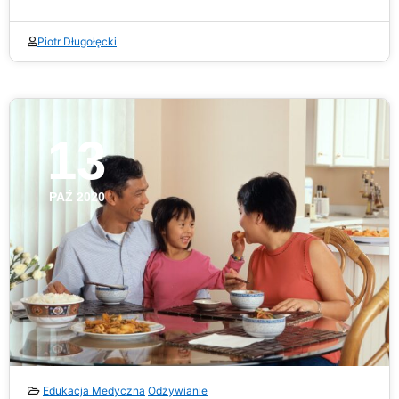
Piotr Długołęcki
13
PAŹ 2020
Edukacja Medyczna
Odżywianie