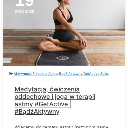
WRZ 2020
Aktywność Fizyczna
Astma
Bądź Aktywny
GetActive
Stres
Medytacja, ćwiczenia
oddechowe i joga w terapii
astmy #GetActive |
#BądźAktywny
Wracamy do tematu astmy (przypominamy