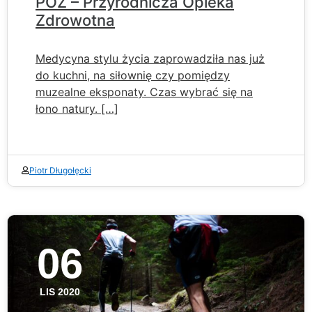
POZ – Przyrodnicza Opieka
Zdrowotna
Medycyna stylu życia zaprowadziła nas już
do kuchni, na siłownię czy pomiędzy
muzealne eksponaty. Czas wybrać się na
łono natury. […]
Piotr Długołęcki
06
LIS 2020