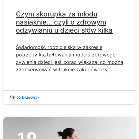
Czym skorupka za młodu
nasiąknie… czyli o zdrowym
odżywianiu u dzieci słów kilka
Świadomość rodzicielska w zakresie
potrzeby kształtowania modelu zdrowego
żywienia dzieci jest coraz większa, co można
zaobserwować w trakcie zakupów czy […]
Piotr Długołęcki
19