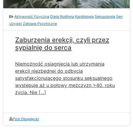
Aktywność Fizyczna
Dieta Roślinna
Kardiologia
Seksuologia
Sen
Używki
Zdrowie Psychiczne
Zaburzenia erekcji, czyli przez
sypialnię do serca
Niemożność osiągnięcia lub utrzymania
erekcji niezbędnej do odbycia
satysfakcjonującego stosunku seksualnego
występuje aż u połowy mężczyzn >40. roku
życia. Nie […]
Piotr Długołęcki