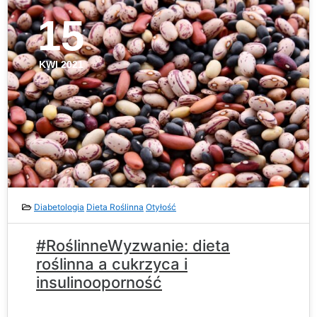
15
KWI 2021
Diabetologia
Dieta Roślinna
Otyłość
#RoślinneWyzwanie: dieta
roślinna a cukrzyca i
insulinooporność