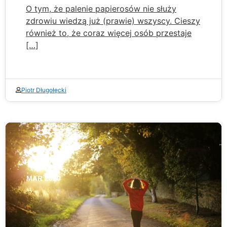
O tym, że palenie papierosów nie służy
zdrowiu wiedzą już (prawie) wszyscy. Cieszy
również to, że coraz więcej osób przestaje
[…]
Piotr Długołęcki
30
MAR 2020