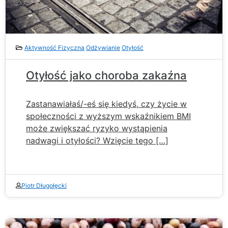
Aktywność Fizyczna
Odżywianie
Otyłość
Otyłość jako choroba zakaźna
Zastanawiałaś/-eś się kiedyś, czy życie w
społeczności z wyższym wskaźnikiem BMI
może zwiększać ryzyko wystąpienia
nadwagi i otyłości? Wzięcie tego […]
Piotr Długołęcki