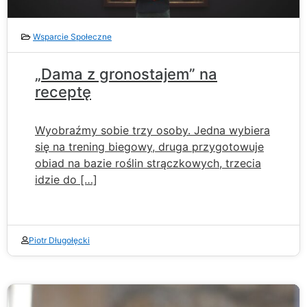
Wsparcie Społeczne
„Dama z gronostajem” na
receptę
Wyobraźmy sobie trzy osoby. Jedna wybiera
się na trening biegowy, druga przygotowuje
obiad na bazie roślin strączkowych, trzecia
idzie do […]
Piotr Długołęcki