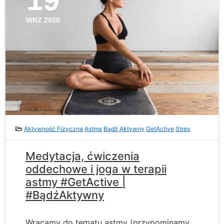
WRZ 2020
Aktywność Fizyczna
Astma
Bądź Aktywny
GetActive
Stres
Medytacja, ćwiczenia
oddechowe i joga w terapii
astmy #GetActive |
#BądźAktywny
Wracamy do tematu astmy (przypominamy