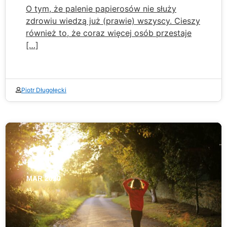
O tym, że palenie papierosów nie służy
zdrowiu wiedzą już (prawie) wszyscy. Cieszy
również to, że coraz więcej osób przestaje
[…]
Piotr Długołęcki
30
MAR 2020