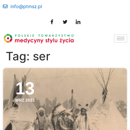
info@ptmsz.pl
Tag:
ser
13
WRZ 2021