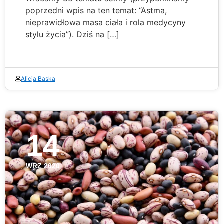
poprzedni wpis na ten temat: “Astma,
nieprawidłowa masa ciała i rola medycyny
stylu życia”). Dziś na […]
Alicja Baska
14
WRZ 2020