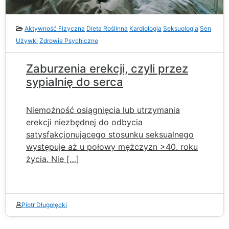
Aktywność Fizyczna
Dieta Roślinna
Kardiologia
Seksuologia
Sen
Używki
Zdrowie Psychiczne
Zaburzenia erekcji, czyli przez
sypialnię do serca
Niemożność osiągnięcia lub utrzymania
erekcji niezbędnej do odbycia
satysfakcjonującego stosunku seksualnego
występuje aż u połowy mężczyzn >40. roku
życia. Nie […]
Piotr Długołęcki