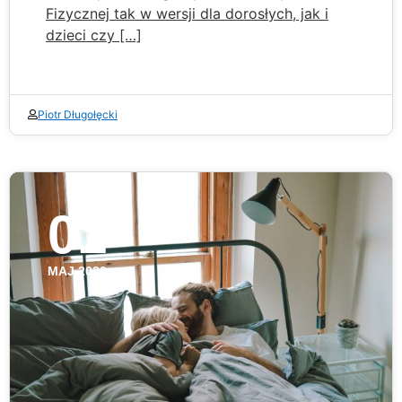
Fizycznej tak w wersji dla dorosłych, jak i
dzieci czy […]
Piotr Długołęcki
01
MAJ 2020