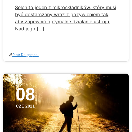
Selen to jeden z mikroskładników, który musi
być dostarczany wraz z pożywieniem tak,
aby zapewnić optymalne działanie ustroju.
Nad jego […]
Piotr Długołęcki
08
CZE 2021