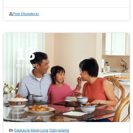
Piotr Długołęcki
13
PAŹ 2020
Edukacja Medyczna
Odżywianie