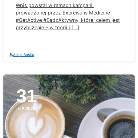
Wpis powstał w ramach kampanii
prowadzonej przez Exercise is Medicine
#GetActive #BądźAktywny, której celem jest
przybliżenie – w teorii i […]
Alicja Baska
31
LIP 2020