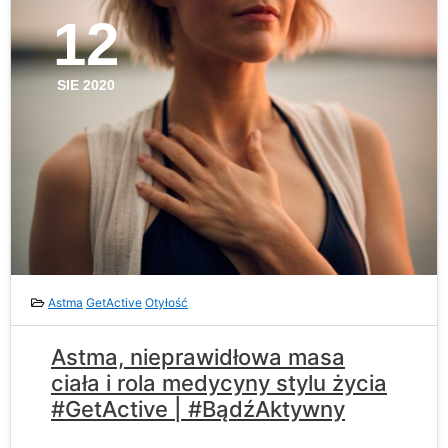
12
SIE 2020
Astma
GetActive
Otyłość
Astma, nieprawidłowa masa
ciała i rola medycyny stylu życia
#GetActive | #BądźAktywny