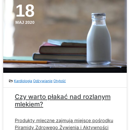
18
MAJ 2020
Kardiologia
Odżywianie
Otyłość
Czy warto płakać nad rozlanym
mlekiem?
Produkty mleczne zajmują miejsce pośrodku
Piramidy Zdrowego Żywienia i Aktywności