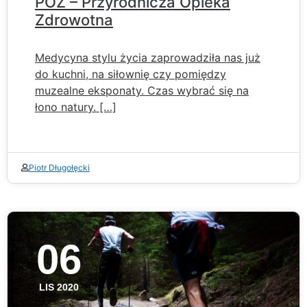
POZ – Przyrodnicza Opieka
Zdrowotna
Medycyna stylu życia zaprowadziła nas już
do kuchni, na siłownię czy pomiędzy
muzealne eksponaty. Czas wybrać się na
łono natury. […]
Piotr Długołęcki
06
LIS 2020