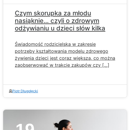
Czym skorupka za młodu
nasiąknie… czyli o zdrowym
odżywianiu u dzieci słów kilka
Świadomość rodzicielska w zakresie
potrzeby kształtowania modelu zdrowego
żywienia dzieci jest coraz większa, co można
zaobserwować w trakcie zakupów czy […]
Piotr Długołęcki
19