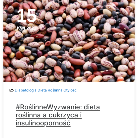
15
KWI 2021
Diabetologia
Dieta Roślinna
Otyłość
#RoślinneWyzwanie: dieta
roślinna a cukrzyca i
insulinooporność