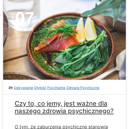
07
LIP 2020
Odżywianie
Otyłość
Psychiatria
Zdrowie Psychiczne
Czy to, co jemy, jest ważne dla
naszego zdrowia psychicznego?
O tym, że zaburzenia psychiczne stanowią