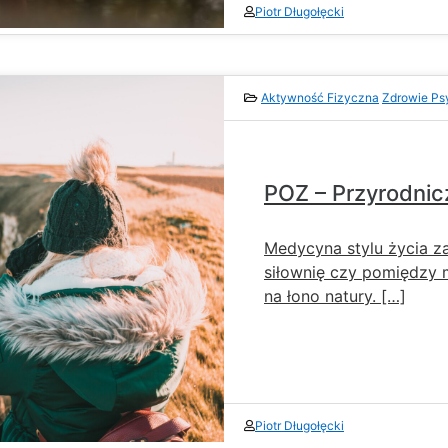
Piotr Długołęcki
Aktywność Fizyczna
Zdrowie Ps
POZ – Przyrodni
Medycyna stylu życia za
siłownię czy pomiędzy 
na łono natury. […]
Piotr Długołęcki