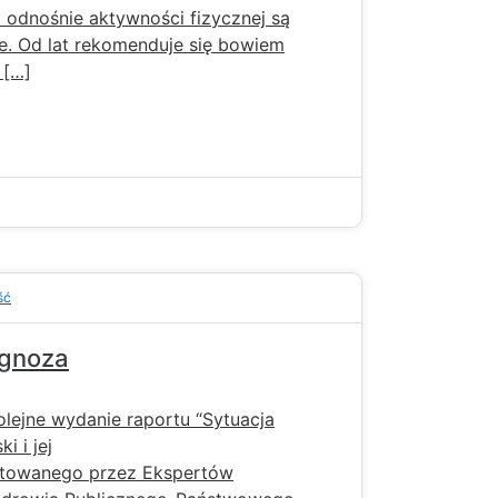
a odnośnie aktywności fizycznej są
. Od lat rekomenduje się bowiem
 […]
ść
iagnoza
lejne wydanie raportu “Sytuacja
i i jej
towanego przez Ekspertów