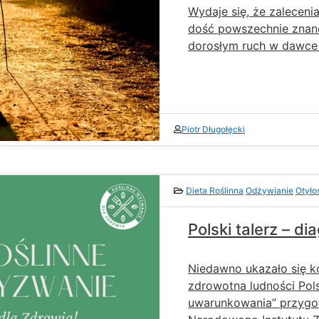
Wydaje się, że zaleceni
dość powszechnie znane
dorosłym ruch w dawce
Piotr Długołęcki
Dieta Roślinna
Odżywianie
Otyło
Polski talerz – d
Niedawno ukazało się ko
zdrowotna ludności Polsk
uwarunkowania” przygo