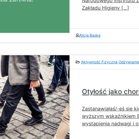
Narodowego Instytutu 
Zakładu Higieny […]
Alicja Baska
Aktywność Fizyczna
Odżywiani
Otyłość jako cho
Zastanawiałaś/-eś się k
wyższym wskaźnikiem B
wystąpienia nadwagi i o