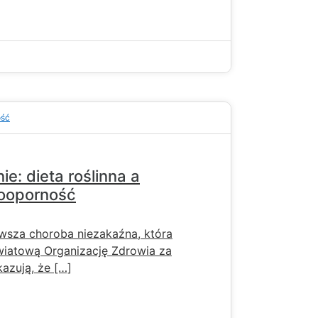
ość
e: dieta roślinna a
nooporność
rwsza choroba niezakaźna, która
wiatową Organizację Zdrowia za
azują, że […]