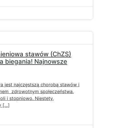
ieniowa stawów (ChZS)
a biegania! Najnowsze
 jest najczęstszą chorobą stawów i
emem zdrowotnym społeczeństwa.
i i stopniowo. Niestety,
y […]