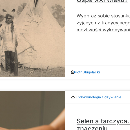
Wyobraź sobie stosunko
żyjących z tradycyjneg
możliwości wykonywani
Piotr Długołęcki
Endokrynologia
Odżywianie
Selen a tarczyca.
znaczeniu