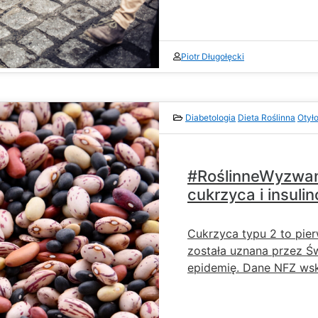
Piotr Długołęcki
Diabetologia
Dieta Roślinna
Otył
#RoślinneWyzwani
cukrzyca i insuli
Cukrzyca typu 2 to pie
została uznana przez Ś
epidemię. Dane NFZ wsk