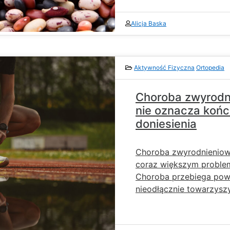
Alicja Baska
Aktywność Fizyczna
Ortopedia
Choroba zwyrodn
nie oznacza końc
doniesienia
Choroba zwyrodnieniowa
coraz większym probl
Choroba przebiega powol
nieodłącznie towarzysz