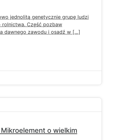
wo jednolitą genetycznie grupę ludzi
o rolnictwa. Część pozbaw
a dawnego zawodu i osadź w […]
 Mikroelement o wielkim