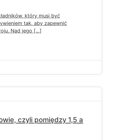
kładników, który musi być
ywieniem tak, aby zapewnić
roju. Nad jego […]
wie, czyli pomiędzy 1,5 a